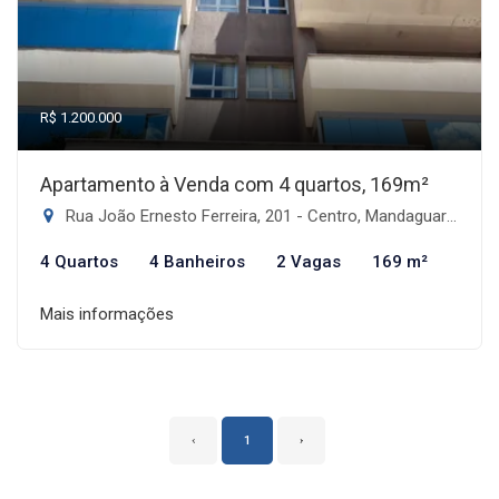
R$ 1.200.000
Apartamento à Venda com 4 quartos, 169m²
Rua João Ernesto Ferreira, 201 - Centro, Mandaguari-PR
4 Quartos
4 Banheiros
2 Vagas
169 m²
Mais informações
‹
1
›