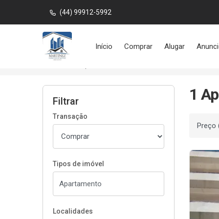
(44) 99912-5992
Página inicial
Início
Comprar
Alugar
Anunci
Início
Apartamentos à venda
Com Salão de 
1 Ap
Filtrar
Transação
Ordenar
Tipos de imóvel
Localidades