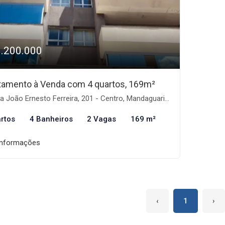
1.200.000
tamento à Venda com 4 quartos, 169m²
 João Ernesto Ferreira, 201 - Centro, Mandaguari-PR
rtos
4 Banheiros
2 Vagas
169 m²
informações
‹
1
›