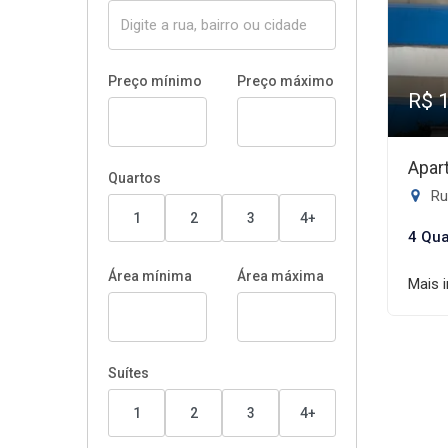
Preço mínimo
Preço máximo
R$ 
Apar
Quartos
Rua
1
2
3
4+
4 Qua
Área mínima
Área máxima
Mais 
Suítes
1
2
3
4+