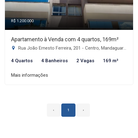
R$ 1.200.000
Apartamento à Venda com 4 quartos, 169m²
Rua João Ernesto Ferreira, 201 - Centro, Mandaguari-PR
4 Quartos
4 Banheiros
2 Vagas
169 m²
Mais informações
‹
1
›