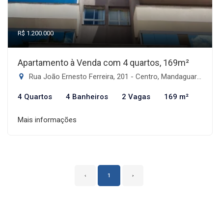
R$ 1.200.000
Apartamento à Venda com 4 quartos, 169m²
Rua João Ernesto Ferreira, 201 - Centro, Mandaguari-PR
4 Quartos
4 Banheiros
2 Vagas
169 m²
Mais informações
‹
1
›