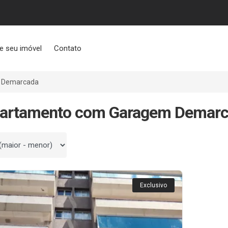
e seu imóvel
Contato
 Demarcada
partamento com Garagem Demarc
 por
Exclusivo