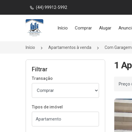
(44) 99912-5992
Página inicial
Início
Comprar
Alugar
Anunci
Início
Apartamentos à venda
Com Garagem
1 A
Filtrar
Transação
Ordenar
Tipos de imóvel