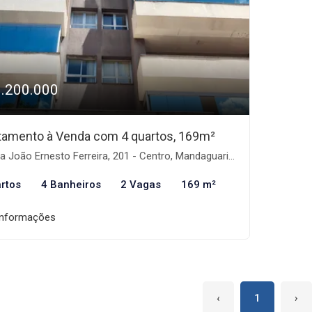
1.200.000
tamento à Venda com 4 quartos, 169m²
 João Ernesto Ferreira, 201 - Centro, Mandaguari-PR
rtos
4 Banheiros
2 Vagas
169 m²
informações
‹
1
›