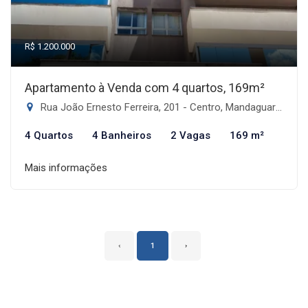
R$ 1.200.000
Apartamento à Venda com 4 quartos, 169m²
Rua João Ernesto Ferreira, 201 - Centro, Mandaguari-PR
4 Quartos
4 Banheiros
2 Vagas
169 m²
Mais informações
‹
1
›