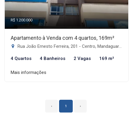
R$ 1.200.000
Apartamento à Venda com 4 quartos, 169m²
Rua João Ernesto Ferreira, 201 - Centro, Mandaguari-PR
4 Quartos
4 Banheiros
2 Vagas
169 m²
Mais informações
‹
1
›